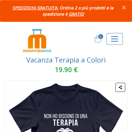
×
SPEDIZIONI GRATUITA:
Ordina 2 o più prodotti e la
spedizione è
GRATIS!
0
Vacanza Terapia a Colori
19.90 €