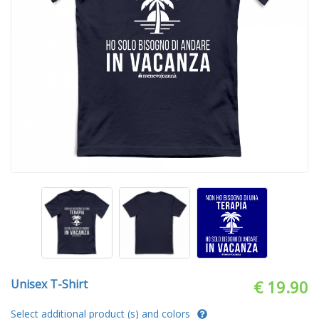
Unisex T-Shirt
€ 19.90
Select additional product (s) and colors