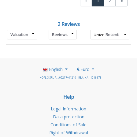
«
1
2
»
2 Reviews
Valuation
Reviews
Recenti
Order:
English
€
Euro
HOPLIX SRL P.I.: 09217461210 - REA: NA - 1016678
Help
Legal Information
Data protection
Conditions of Sale
Right of Withdrawal