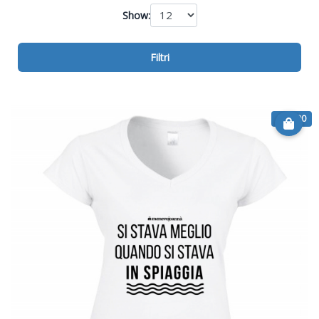
Show:
Filtri
€ 20.90