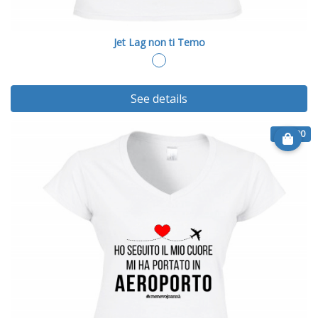
Jet Lag non ti Temo
See details
€ 20.90