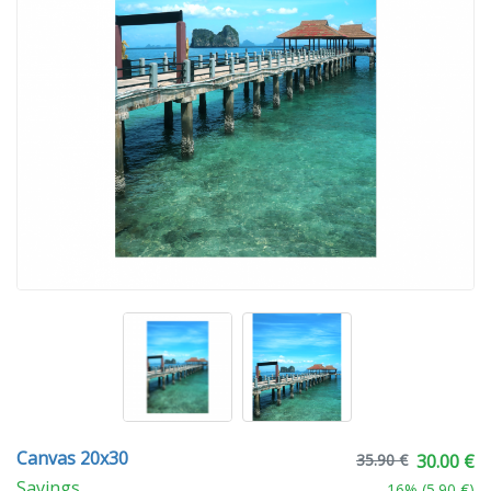
Canvas 20x30
35.90 €
30.00 €
Savings
16
% (
5.90 €
)